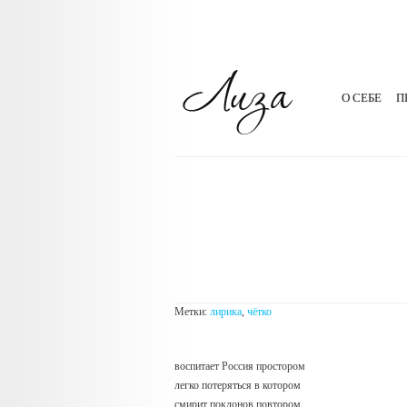
О СЕБЕ
П
Метки:
лирика
,
чётко
воспитает Россия простором
легко потеряться в котором
смирит поклонов повтором