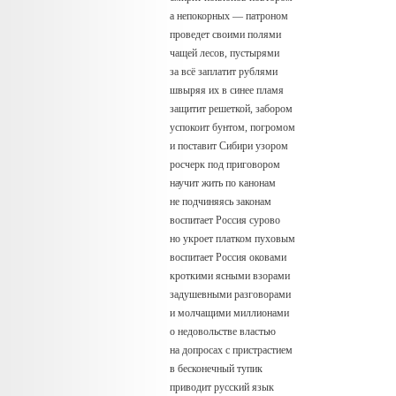
а непокорных — патроном
проведет своими полями
чащей лесов, пустырями
за всё заплатит рублями
швыряя их в синее пламя
защитит решеткой, забором
успокоит бунтом, погромом
и поставит Сибири узором
росчерк под приговором
научит жить по канонам
не подчиняясь законам
воспитает Россия сурово
но укроет платком пуховым
воспитает Россия оковами
кроткими ясными взорами
задушевными разговорами
и молчащими миллионами
о недовольстве властью
на допросах с пристрастием
в бесконечный тупик
приводит русский язык