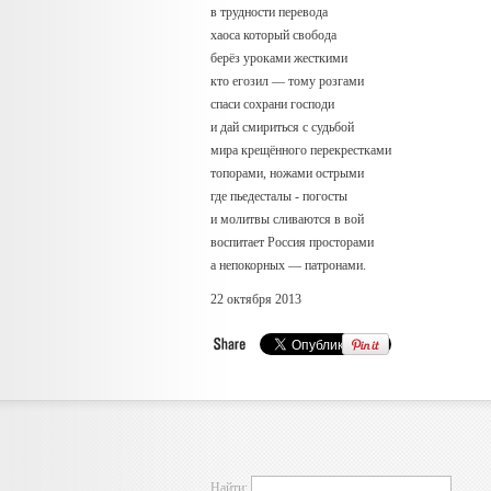
в трудности перевода
хаоса который свобода
берёз уроками жесткими
кто егозил — тому розгами
спаси сохрани господи
и дай смириться с судьбой
мира крещённого перекрестками
топорами, ножами острыми
где пьедесталы - погосты
и молитвы сливаются в вой
воспитает Россия просторами
а непокорных — патронами.
22 октября 2013
Найти: